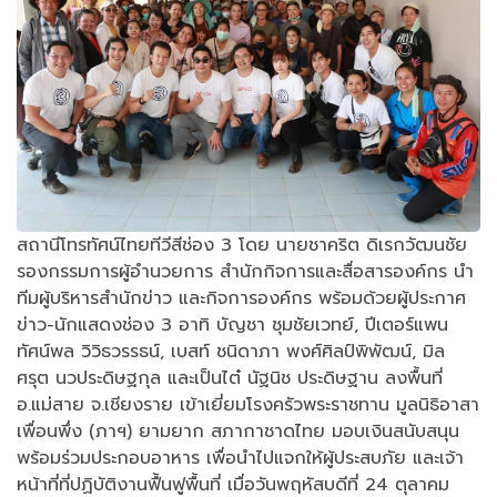
สถานีโทรทัศน์ไทยทีวีสีช่อง 3 โดย นายชาคริต ดิเรกวัฒนชัย
รองกรรมการผู้อำนวยการ สำนักกิจการและสื่อสารองค์กร นำ
ทีมผู้บริหารสำนักข่าว และกิจการองค์กร พร้อมด้วยผู้ประกาศ
ข่าว-นักแสดงช่อง 3 อาทิ บัญชา ชุมชัยเวทย์, ปีเตอร์แพน
ทัศน์พล วิวิธวรรธน์, เบสท์ ชนิดาภา พงศ์ศิลป์พิพัฒน์, มิล
ศรุต นวประดิษฐกุล และเป็นไต๋ นัฐนิช ประดิษฐาน ลงพื้นที่
อ.แม่สาย จ.เชียงราย เข้าเยี่ยมโรงครัวพระราชทาน มูลนิธิอาสา
เพื่อนพึ่ง (ภาฯ) ยามยาก สภากาชาดไทย มอบเงินสนับสนุน
พร้อมร่วมประกอบอาหาร เพื่อนำไปแจกให้ผู้ประสบภัย และเจ้า
หน้าที่ที่ปฏิบัติงานฟื้นฟูพื้นที่ เมื่อวันพฤหัสบดีที่ 24 ตุลาคม