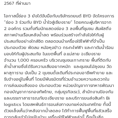
2567 ที่ผ่านมา
โอกาสนี้ช่อง 3 ยังได้จับมือกับบริษัทรถยนต์ BYD จัดโครงการ
“ช่อง 3 ร่วมกับ BYD น้ำใจสู่เชียงราย” โดยคณะผู้บริหารจาก
2 องค์กร รวมทั้งทีมนักแสดงช่อง 3 ลงพื้นที่ชุมชน สัมผัสถึง
สภาพบ้านเรือนหลังน้ำลด พร้อมร่วมสร้างกำลังใจให้กับผู้
ประสบภัยอย่างใกล้ชิด ตลอดจนนำเครื่องใช้ไฟฟ้าที่จำเป็น
ประกอบด้วย พัดลม หม้อหุงข้าว กระทะไฟฟ้า และกาต้มน้ำร้อน
มอบให้กับผู้ประสบภัย ในเขตพื้นที่ อ.แม่สาย จ.เชียงราย
จำนวน 1,000 ครอบครัว บริเวณชุมชนเกาะทราย พื้นที่ติดกับ
ลำน้ำสายซึ่งได้รับความเสียอยากหนัก และชุมชนไม้ลุงขน วัด
ผาสุการาม นับเป็น 2 ขุมชนดั้งเดิมที่ประกอบอาชีพค้าขาย และ
รับจ้างอยู่ในพื้นที่ โดยมีพันธมิตรที่ร่วมอำนวยความสะดวกใน
การส่งมอบสิ่งของ ประกอบด้วย หน่วยบัญชาการทหารพัฒนา
กองบัญชาการกองทัพไทย, กลุ่มธุรกิจเรเว่, สำนักงานป้องกัน
และบรรเทาสาธารณภัยจ.เชียงราย และบริการขนส่งสินค้า Bi
logistics โดยสหพันธ์การขนส่งทางบกแห่งประเทศไทย ทั้งนี้
ด้วยเล็งเห็นว่าหลังจากน้ำลดลง ได้ทำการฟื้นฟูพื้นที่แล้วเสร็จ
การกลับเข้าไปอยู่ในบ้าน เครื่องใช้ไฟฟ้าเหล่านี้ ถือเป็นสิ่ง