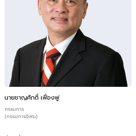
นายชาญศักดิ์ เฟื่องฟู
กรรมการ
(กรรมการอิสระ)