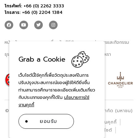
โทรศัพท์:
+66 (0) 2262 3333
โทรสาร:
+66 (0) 2204 1384
หน้าหลัก
เกี่ยวกับ BEC
ข่าวสารและกิจกรรม
ธุรกิจของเรา
นักลงทุนสัมพันธ์
ติดต่อเรา
Grab a Cookie
เว็บไซต์นี้ใช้คุกกี้เพื่อวัตถุประสงค์ในการ
ปรับปรุงประสบการณ์ของผู้ใช้ให้ดียิ่งขึ้น
ท่านสามารถศึกษารายละเอียดเพิ่มเติมเกี่ยว
กับประเภทของคุกกี้ได้ใน
นโยบายการใช้
งานคุกกี้
© สงวนลิขสิทธิ์ พ.ศ. 2569 บริษัท บีอีซี เวิลด์ จำกัด (มหาชน)
ยอมรับ
ข้อกำหนดและเงื่อนไข
นโยบายการใช้งานคุกกี้
ประกาศความเป็นส่วนตัว
แผนผังเว็บไซต์