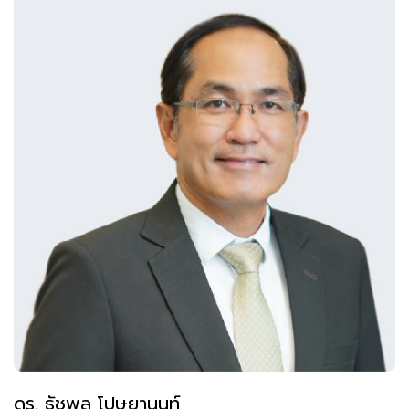
ดร. ธัชพล โปษยานนท์