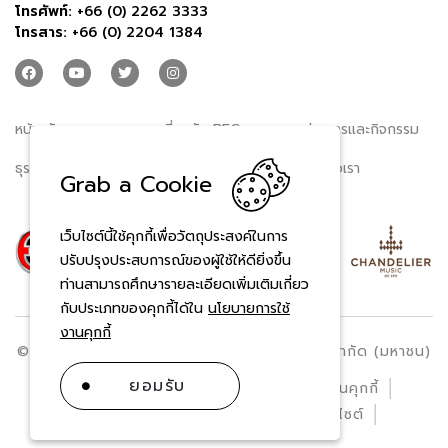
โทรศัพท์:
+66 (0) 2262 3333
โทรสาร:
+66 (0) 2204 1384
หน้าหลัก
เกี่ยวกับ BEC
ข่าวสารและกิจกรรม
ธุรกิจของเรา
นักลงทุนสัมพันธ์
ติดต่อเรา
Grab a Cookie
เว็บไซต์นี้ใช้คุกกี้เพื่อวัตถุประสงค์ในการ
ปรับปรุงประสบการณ์ของผู้ใช้ให้ดียิ่งขึ้น
ท่านสามารถศึกษารายละเอียดเพิ่มเติมเกี่ยว
กับประเภทของคุกกี้ได้ใน
นโยบายการใช้
งานคุกกี้
© สงวนลิขสิทธิ์ พ.ศ. 2569 บริษัท บีอีซี เวิลด์ จำกัด (มหาชน)
ยอมรับ
ข้อกำหนดและเงื่อนไข
นโยบายการใช้งานคุกกี้
ประกาศความเป็นส่วนตัว
แผนผังเว็บไซต์