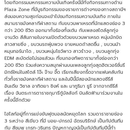
โดยกิจกรรมมหกรรมความบันเทิงครั้งนี้มีทั้งกิจกรรมทางด้าน
Plaza Zone ที่มีบูธกิจกรรมของรายการต่างๆของทางสถานีฯ
ส่งมอบความสุขก่อนจะเข้าไปชมกิจกรรมความบันเทิง ภายใน
สนามราชมังคลากีฬาสถาน กับขบวนพาเหรดที่นักแสดงช่อง 3
กว่า 200 ชีวิต ออกมาทั้งร้องทั้งเต้น กับเพลงสไตล์ลูกทุ่ง
งานวัด สีสันภายในงานเปิดตัวด้วยขบวนพาเหรด หนุ่มนักบิด
สาวสายซิ่ง , ขบวนรถพุ่มพวง ขายหมดถ้าสดชื่น , ขบวนม้า
หมุนทอร์นาโด , ขบวนหนุ่มโชว์พาว สาวรำวง , ขบวนลูกทุ่ง
EDM สะบัดต่อไม่รอแล้วนะ ที่ขนกองทัพดารามาทั้งช่องกว่า
200 ชีวิต ร่วมส่งความสนุกผ่านบนเพลงลูกทุ่งสุดฮิตเวอร์ชั่นรี
มิกซ์ใหม่ในสไตล์ โจ๊ะ จ๊าบ จี๊ด เรียกเสียงกรี้ดจากแฟนคลับกัน
ทั่วทั้งราชมังคลากีฬาสถาน และในปีนี้มีสองนักแสดงซีรีส์
อินเดีย วิชาล อาทิตยา ซิงห์ และ มาทูริมา ธูรี จากจากซีรีส์
เรื่อง จันตระการตาราชกุมารีกู้บัลลังก์ บินลัดฟ้ามาร่วมงานใน
ครั้งนี้อีกด้วย
ไฮไลท์อยู่ที่การแข่งขันฟุตบอลนัดหยุดโลก รวมดาราชายช่อง
3 ระหว่าง สีเขียว ที่มี บอย-ปกรณ์ ฉัตรบริรักษ์ เป็นกัปตันทีม
กับ สีชมพู เกรท-วรินทร ปัญหกาญจน์เป็นกัปตันทีมปีนี้ทำ