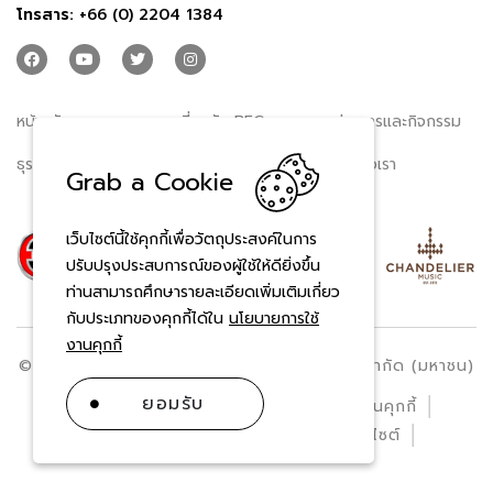
โทรสาร:
+66 (0) 2204 1384
หน้าหลัก
เกี่ยวกับ BEC
ข่าวสารและกิจกรรม
ธุรกิจของเรา
นักลงทุนสัมพันธ์
ติดต่อเรา
Grab a Cookie
เว็บไซต์นี้ใช้คุกกี้เพื่อวัตถุประสงค์ในการ
ปรับปรุงประสบการณ์ของผู้ใช้ให้ดียิ่งขึ้น
ท่านสามารถศึกษารายละเอียดเพิ่มเติมเกี่ยว
กับประเภทของคุกกี้ได้ใน
นโยบายการใช้
งานคุกกี้
© สงวนลิขสิทธิ์ พ.ศ. 2569 บริษัท บีอีซี เวิลด์ จำกัด (มหาชน)
ยอมรับ
ข้อกำหนดและเงื่อนไข
นโยบายการใช้งานคุกกี้
ประกาศความเป็นส่วนตัว
แผนผังเว็บไซต์