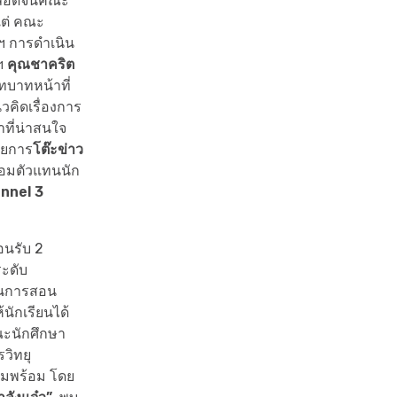
 ตลอดจนคณะ
งแต่ คณะ
ฯ การดำเนิน
ฯ
คุณชาคริต
บาทหน้าที่
คิดเรื่องการ
ที่น่าสนใจ
ายการ
โต๊ะข่าว
อมตัวแทนนัก
nnel 3
อนรับ 2
ระดับ
ยนการสอน
นักเรียนได้
ะนักศึกษา
วิทยุ
วามพร้อม โดย