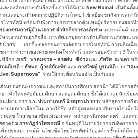
บการณ์ให้กับกลุ่มเยาวชน นักเรียน นักศึกษา สถาบันการศึกษา
ละองค์กรต่างๆกันอีกครั้ง ภายใต้นิยาม
New Nomal
เริ่มต้นตั้
ามและประเมินผลการปฏิบัติงาน (กตป.) เข้าเยี่ยมชมกิจการสถานี
รโทรทัศน์ พร้อมรับฟังการบรรยายจากตัวแทนผู้บริหารของสถานี
ย รองกรรมการผู้อำนวยการ สำนักกิจการองค์กร
ตามประเด็นด้านบท
ิหารงานด้านธุรกิจสื่อ, การพัฒนาบุคลากรด้านสื่อสารมวลชน, แนว
st Carry, เรตติ้ง ตลอดจนการผลิตรายการโทรทัศน์ การผลิตเนื้หา
้าชมการทำงานของฝ่ายเทคนิคโทรทัศน์ และครอบครัวข่าว 3 ในร
มพิธีกร
เพชรี พรหมช่วย
–
สายฝน ชีช้าง
และ
ภัทริส ณ นคร
พร้
รณเกียรติ
–
ธัชพล กู้วงศ์บัณฑิต
และ
ภาสวิชญ์
บูรณนัติ
จาก
“Cha
Live: Supernova”
ร่วมให้การต้อนรับอย่างเป็นกันเอง
นส่วนของคณะเยาวชน และสถาบันการศึกษา สถานีฯ ได้มีโอกาสต้
ษา ทั้งในระดับมัธยมศึกษา และอุดมศึกษา ซึ่งได้แก่ กลุ่มนักเรียน
ตอนปลาย จาก
ร.ร. ประภามนตรี 2 สมุทรปราการ
หลักสูตรการเรี
ษาแบบทางเลือกใหม่ ภายใต้ชื่อ หลักสูตรแห่งแรงบันดาลใจ เพื่อให้
ีความสุข ในสาขาอาชีพแห่งอนาคต หลักสูตรนิเทศศาสตร์ และคณ
ศศาตร์
ม.ราชภัฏรำไพพรรณี
จ.จันทบุรี ในรายวิชาการผลิตรายการ
่อเพิ่มประสบการณ์ด้านวิชาชีพวิทยุโทรทัศน์กับองค์กรชั้นนำที่มีค