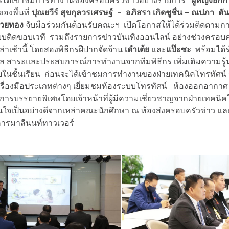
ันได้เข้าชมการทำงานของครอบครัวข่าวอย่างรายการ
“
ผู้หญิงยกก
ของพื้นที่
ปุณยวีร์ สุขกุลวรเศรษฐ์ –
อภิสรา เกิดชูชื่น
–
ณปภา ตัน
ถ้วยทอง
จับมือร่วมกันต้อนรับคณะฯ เปิดโอกาสให้ได้ร่วมติดตามก
บติดขอบเวที รวมถึงรายการข่าวบันเทิงออนไลน์ อย่างช่วงครอบคร
ล่าเช้านี้ โดยสองพิธีกรฝีปากจัดจ้าน
เต๋าเต้ย
และ
แป๊ะซะ
พร้อมได้ร
ล สาระและประสบการณ์การทำงานจากทีมพิธีกร เพิ่มเติมความรู
ในชั้นเรียน ก่อนจะได้เข้าชมการทำงานของฝ่ายเทคนิคโทรทัศน์
ื่องมือประเภทต่างๆ เยี่ยมชมห้องระบบโทรทัศน์ ห้องออกอากา
ารบรรยายพิเศษโดยเจ้าหน้าที่ผู้มีความเชี่ยวชาญจากฝ่ายเทคนิคโท
ใจเป็นอย่างดีจากเหล่าคณะนักศึกษา ณ ห้องส่งครอบครัวข่าว แล
คารมาลีนนท์ทาวเวอร์