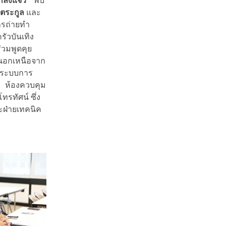
ำลังแจ๋ว”
พบ
ตระกูล
และ
ารถ่ายทำ
ัวบันเทิง
่วมพูดคุย
้นอกเหนือจาก
 ระบบการ
ศ ห้องควบคุม
รทัศน์ ซึ่ง
ะฝ่ายเทคนิค