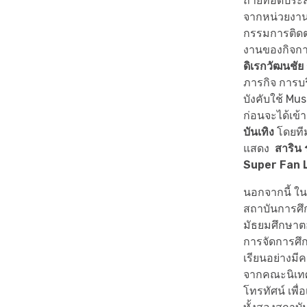
ถ่ายทอดประส
จากหน่วยงานแ
กรรมการติดต
งานของกิจกา
ดิเรกวัฒนชั
ภารกิจ การบร
บังคับใช้ Mu
ก่อนจะได้เข
บันเทิง
โดยที
แสดง
สาริน 
Super Fan 
นอกจากนี้ ใ
สถาบันการศึก
มัธยมศึกษา
การจัดการศึก
เรียนอย่างม
จากคณะนิเท
โทรทัศน์ เพื