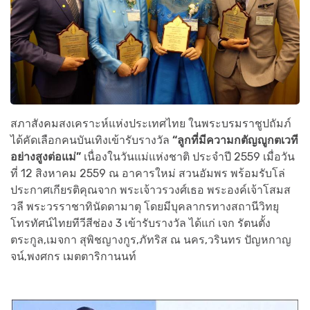
สภาสังคมสงเคราะห์แห่งประเทศไทย ในพระบรมราชูปถัมภ์
ได้คัดเลือกคนบันเทิงเข้ารับรางวัล
“ลูกที่มีความกตัญญูกตเวที
อย่างสูงต่อแม่”
เนื่องในวันแม่แห่งชาติ ประจำปี 2559 เมื่อวัน
ที่ 12 สิงหาคม 2559 ณ อาคารใหม่ สวนอัมพร พร้อมรับโล่
ประกาศเกียรติคุณจาก พระเจ้าวรวงศ์เธอ พระองค์เจ้าโสมส
วลี พระวรราชาทินัดดามาตุ โดยมีบุคลากรทางสถานีวิทยุ
โทรทัศน์ไทยทีวีสีช่อง 3 เข้ารับรางวัล ได้แก่ เจก รัตนตั้ง
ตระกูล,เมจกา สุพิชญางกูร,ภัทริส ณ นคร,วรินทร ปัญหกาญ
จน์,พงศกร เมตตาริกานนท์