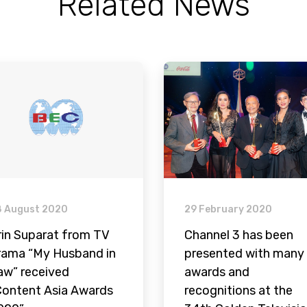
Related News
8 August 2020
29 February 2020
rin Suparat from TV
Channel 3 has been
rama “My Husband in
presented with many
aw” received
awards and
Content Asia Awards
recognitions at the