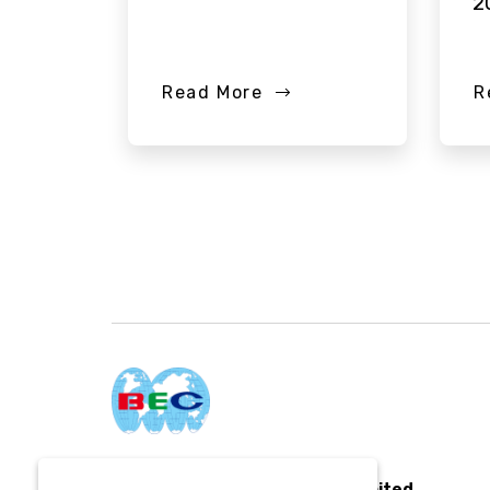
2
Read More
R
BEC World Public Company Limited