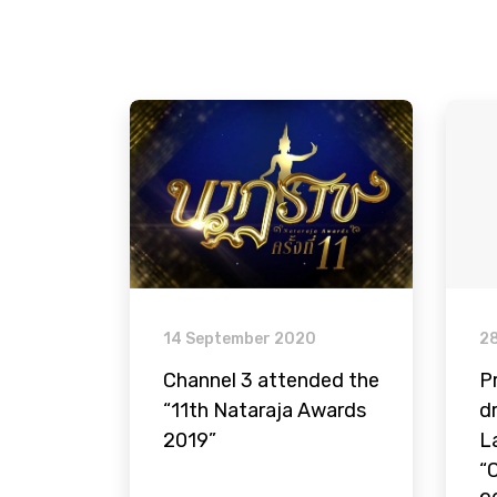
14 September 2020
2
Channel 3 attended the
P
“11th Nataraja Awards
d
2019”
L
“