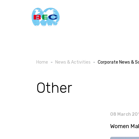
Home
News & Activities
Corporate News & Soc
Other
08 March 20
Women Mak