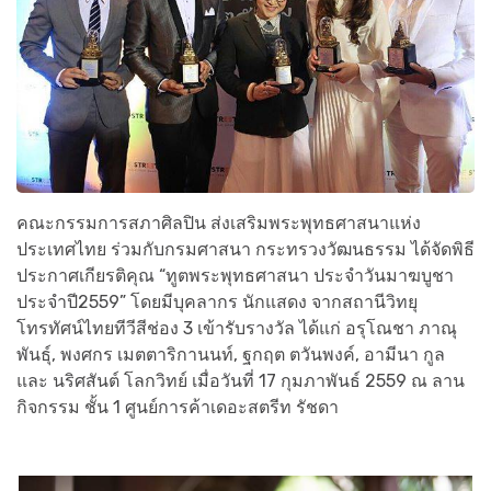
คณะกรรมการสภาศิลปิน ส่งเสริมพระพุทธศาสนาแห่ง
ประเทศไทย ร่วมกับกรมศาสนา กระทรวงวัฒนธรรม ได้จัดพิธี
ประกาศเกียรติคุณ “ทูตพระพุทธศาสนา ประจำวันมาฆบูชา
ประจำปี2559” โดยมีบุคลากร นักแสดง จากสถานีวิทยุ
โทรทัศน์ไทยทีวีสีช่อง 3 เข้ารับรางวัล ได้แก่ อรุโณชา ภาณุ
พันธุ์, พงศกร เมตตาริกานนท์, ฐกฤต ตวันพงค์, อามีนา กูล
และ นริศสันต์ โลกวิทย์ เมื่อวันที่ 17 กุมภาพันธ์ 2559 ณ ลาน
กิจกรรม ชั้น 1 ศูนย์การค้าเดอะสตรีท รัชดา